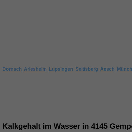
Wasserhärte 414
Nachfolgend finden Sie Angaben zur Wasserhä
Wenn keine Angaben vorhanden sind, können Sie auch den H
Dornach
,
Arlesheim
,
Lupsingen
,
Seltisberg
,
Aesch
,
Münch
Kalkgehalt im Wasser in 4145 Gem