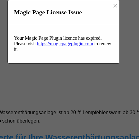
×
Magic Page License Issue
Your Magic Page Plugin licence has expired.
Please visit
https://magicpageplugin.com
to renew
it.
 Wasserenthärtungsanlage ist ab 20 °fH empfehlenswert, ab 30 
o schon überlegen.
ferte für Ihre Wasserenthärtungsanla