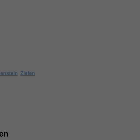
5 Gempen
rte in Gempen SO, falls wir bereits Messungen
ärtegrad in umliegenden Gemeinden anschauen, wie beispiel
enstein
,
Ziefen
. Nachbarsorte haben meist ähnliche Härtegrad
pen