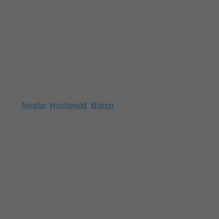
 für diesen Ort haben.
sweise
Nuglar
,
Hochwald
,
Büren
,
e.