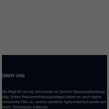
Erfahren Sie welche Bedeutung
die Wasserhärte für Ihren
Haushalt hat:
ÜBER UNS
Die Bögli AG ist seit Jahrzehnten im Bereich Wasseraufbereitung
tätig. Neben Wasserenthärtungsanlagen bieten wir auch eigens
entwickelte Filter an, welche sämtliche Spritzmittelrückstände aus
Ihrem Trinkwasser entfernen.