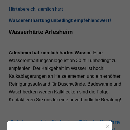
Härtebereich: ziemlich hart
Wasserenthärtung unbedingt empfehlenswert!
Wasserhärte Arlesheim
Arlesheim hat ziemlich hartes Wasser
. Eine
Wasserenthärtungsanlage ist ab 30 °fH unbedingt zu
empfehlen. Der Kalkgehalt im Wasser ist hoch!
Kalkablagerungen an Heizelementen und ein erhöhter
Reinigungsaufwand für Duschwände, Badewanne und
Waschbecken wegen Kalkflecken sind die Folge.
Kontaktieren Sie uns für eine unverbindliche Beratung!
Jetzt unverbindlich eine Offerte für Ihre
×