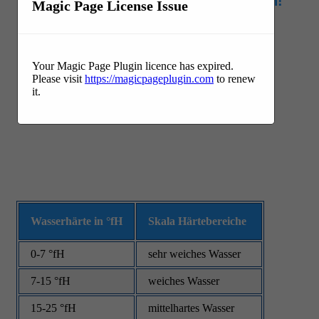
Wasserenthärtungsanlage anfragen!
Magic Page License Issue
Your Magic Page Plugin licence has expired.
Please visit
https://magicpageplugin.com
to renew
it.
Wasserhärte in °fH
Skala Härtebereiche
0-7 °fH
sehr weiches Wasser
7-15 °fH
weiches Wasser
15-25 °fH
mittelhartes Wasser