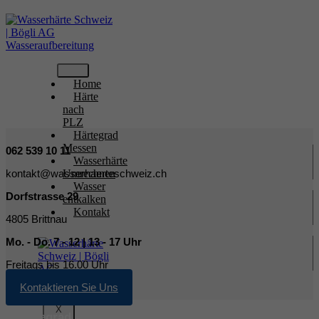
Home
Härte
nach
PLZ
Härtegrad
Messen
062 539 10 11
Wasserhärte
kontakt@wasserhaerteschweiz.ch
Umrechnen
Wasser
Dorfstrasse 29
entkalken
Kontakt
4805 Brittnau
Mo. - Do. 7 - 12 | 13 - 17 Uhr
Freitags bis 16.00 Uhr
Kontaktieren Sie Uns
X
Härtegrad Wasser Arlesheim BL