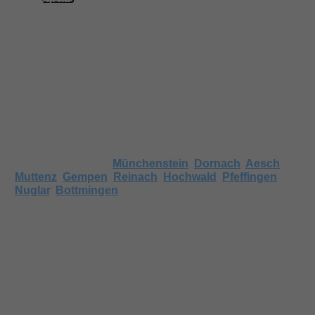
Wasserhärte 4144 Arlesheim
Nachfolgend finden Sie Angaben zur
Wasserhärte in Arlesheim BL, falls wir bereits
Messungen für diesen Ort haben.
Wenn keine Angaben vorhanden sind, können Sie auch
den Härtegrad in umliegenden Gemeinden anschauen,
wie beispielsweise
Münchenstein
,
Dornach
,
Aesch
,
Muttenz
,
Gempen
,
Reinach
,
Hochwald
,
Pfeffingen
,
Nuglar
,
Bottmingen
. Nachbarsorte haben meist
ähnliche Härtegrade.