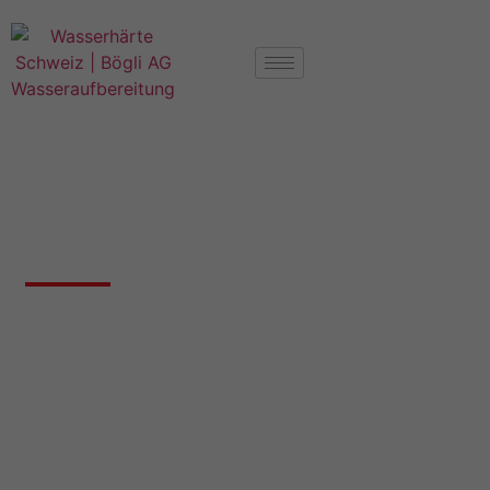
Härtegrad Wasser Lupsingen BL
Wasserhärte 4419 Lupsingen
Nachfolgend finden Sie Angaben zur
Wasserhärte in Lupsingen BL, falls wir bereits
Messungen für diesen Ort haben.