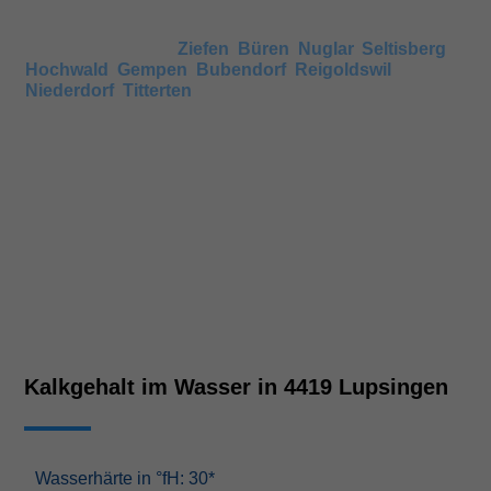
Wenn keine Angaben vorhanden sind, können Sie auch
den Härtegrad in umliegenden Gemeinden anschauen,
wie beispielsweise
Ziefen
,
Büren
,
Nuglar
,
Seltisberg
,
Hochwald
,
Gempen
,
Bubendorf
,
Reigoldswil
,
Niederdorf
,
Titterten
. Nachbarsorte haben meist
ähnliche Härtegrade.
Kalkgehalt im Wasser in 4419 Lupsingen
Wasserhärte in °fH: 30*