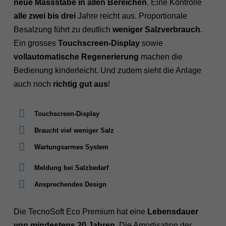
neue Massstäbe in allen Bereichen
. Eine Kontrolle
alle zwei bis drei
Jahre reicht aus. Proportionale
Besalzung führt zu deutlich
weniger Salzverbrauch
.
Ein grosses
Touchscreen-Display
sowie
vollautomatische Regenerierung
machen die
Bedienung kinderleicht. Und zudem sieht die Anlage
auch noch
richtig gut aus
!
Touchscreen-Display
Braucht viel weniger Salz
Wartungsarmes System
Meldung bei Salzbedarf
Ansprechendes Design
Die TecnoSoft Eco Premium hat eine
Lebensdauer
von mindestens 20 Jahren
. Die Amortisation der