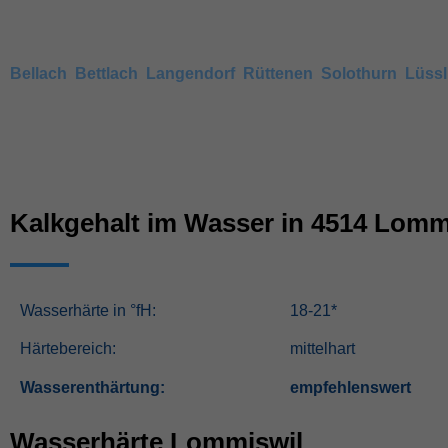
haben.
Wenn keine Angaben vorhanden sind, können Sie auch den 
Bellach
,
Bettlach
,
Langendorf
,
Rüttenen
,
Solothurn
,
Lüssl
Kalkgehalt im Wasser in 4514 Lomm
Wasserhärte in °fH:
18-21*
Härtebereich:
mittelhart
Wasserenthärtung:
empfehlenswert
Wasserhärte Lommiswil