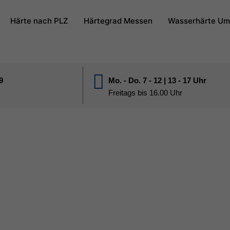
Härte nach PLZ
Härtegrad Messen
Wasserhärte Um
9
Mo. - Do. 7 - 12 | 13 - 17 Uhr
Freitags bis 16.00 Uhr
4 Lommiswil
rte in Lommiswil SO, falls wir bereits Messun