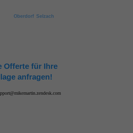
sweise
Oberdorf
,
Selzach
,
haben meist ähnliche Härtegrade.
 Offerte für Ihre
lage anfragen!