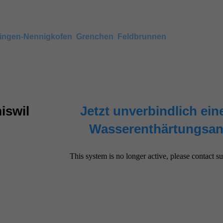
Härtegrad in umliegenden Gemeinden anschauen, wie beispiel
ingen-Nennigkofen
,
Grenchen
,
Feldbrunnen
. Nachbarsorte 
iswil
Jetzt unverbindlich eine
Wasserenthärtungsan