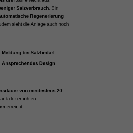
bis drei
Jahre reicht aus.
eniger Salzverbrauch
. Ein
lautomatische Regenerierung
udem sieht die Anlage auch noch
Meldung bei Salzbedarf
Ansprechendes Design
nsdauer von mindestens 20
dank der erhöhten
ren
erreicht.