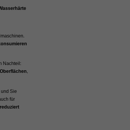
Wasserhärte
,
lmaschinen.
 konsumieren
 Nachteil:
 Oberflächen
,
, und Sie
 auch für
reduziert