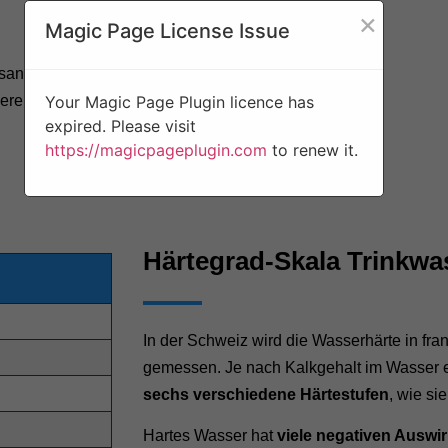
×
Magic Page License Issue
sanlage ist ab
Your Magic Page Plugin licence has
erenthärtung
expired. Please visit
https://magicpageplugin.com
to renew it.
Härtegrad-Skala Trinkwa
In der Schweiz wird die Wasserhärte in fr
gemessen. Je nach Kalkgehalt im Wasser e
sechs verschiedene Härtestufen
, wie sie
Hartes Wasser hat
viele negativen Auswi