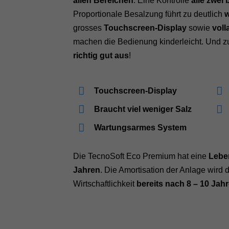
allen Bereichen
. Eine Kontrolle
alle zwei 
Proportionale Besalzung führt zu deutlich
w
grosses
Touchscreen-Display
sowie
vol
machen die Bedienung kinderleicht. Und z
richtig gut aus
!
Touchscreen-Display
Braucht viel weniger Salz
Wartungsarmes System
Die TecnoSoft Eco Premium hat eine
Lebe
Jahren
. Die Amortisation der Anlage wird 
Wirtschaftlichkeit
bereits nach 8 – 10 Jah