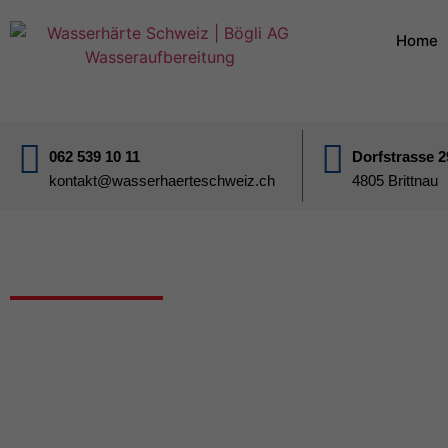
Home
062 539 10 11
Dorfstrasse 2
kontakt@wasserhaerteschweiz.ch
4805 Brittnau
Härtegrad Wasser Lommiswil SO
Wasserhärte 451
Nachfolgend finden Sie Angaben zur Wasserhä