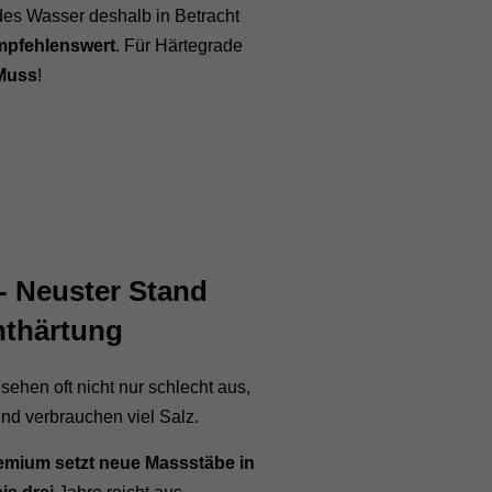
 des Wasser deshalb in Betracht
empfehlenswert
. Für Härtegrade
 Muss
!
- Neuster Stand
nthärtung
hen oft nicht nur schlecht aus,
und verbrauchen viel Salz.
emium setzt neue Massstäbe in