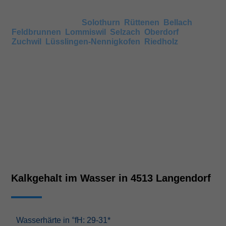
Wenn keine Angaben vorhanden sind, können Sie auch
den Härtegrad in umliegenden Gemeinden anschauen,
wie beispielsweise
Solothurn
,
Rüttenen
,
Bellach
,
Feldbrunnen
,
Lommiswil
,
Selzach
,
Oberdorf
,
Zuchwil
,
Lüsslingen-Nennigkofen
,
Riedholz
.
Nachbarsorte haben meist ähnliche Härtegrade.
Kalkgehalt im Wasser in 4513 Langendorf
Wasserhärte in °fH: 29-31*