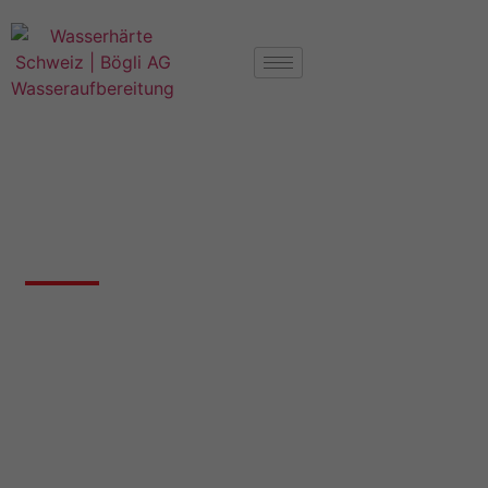
Härtegrad Wasser Langendorf SO
Wasserhärte 4513 Langendorf
Nachfolgend finden Sie Angaben zur
Wasserhärte in Langendorf SO, falls wir
bereits Messungen für diesen Ort haben.