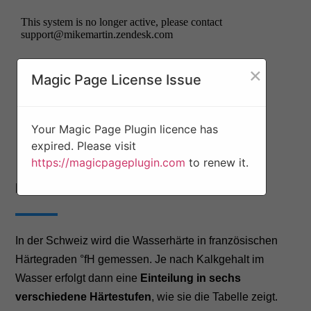
×
Magic Page License Issue
Your Magic Page Plugin licence has
expired. Please visit
https://magicpageplugin.com
to renew it.
Härtegrad-Skala Trinkwasser Schweiz
In der Schweiz wird die Wasserhärte in französischen
Härtegraden °fH gemessen. Je nach Kalkgehalt im
Wasser erfolgt dann eine
Einteilung in sechs
verschiedene Härtestufen
, wie sie die Tabelle zeigt.