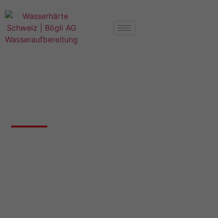
Härtegrad Wasser Erlinsbach AG
Wasserhärte 5015 Erlinsbach
Nachfolgend finden Sie Angaben zur
Wasserhärte in Erlinsbach AG, falls wir bereits
Messungen für diesen Ort haben.