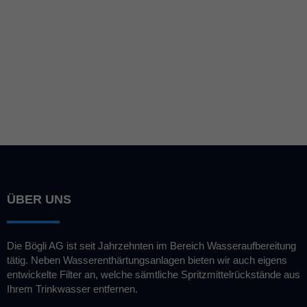
Erfahren Sie welche Bedeutung
die Wasserhärte für Ihren
Haushalt hat:
ÜBER UNS
Die Bögli AG ist seit Jahrzehnten im Bereich Wasseraufbereitung
tätig. Neben Wasserenthärtungsanlagen bieten wir auch eigens
entwickelte Filter an, welche sämtliche Spritzmittelrückstände aus
Ihrem Trinkwasser entfernen.