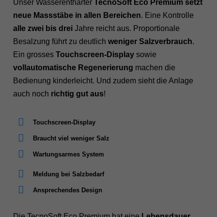
Unser Wasserenthärter
TecnoSoft Eco Premium setzt
neue Massstäbe in allen Bereichen
. Eine Kontrolle
alle zwei bis drei
Jahre reicht aus. Proportionale
Besalzung führt zu deutlich
weniger Salzverbrauch
.
Ein grosses
Touchscreen-Display
sowie
vollautomatische Regenerierung
machen die
Bedienung kinderleicht. Und zudem sieht die Anlage
auch noch
richtig gut aus
!
Touchscreen-Display
Braucht viel weniger Salz
Wartungsarmes System
Meldung bei Salzbedarf
Ansprechendes Design
Die TecnoSoft Eco Premium hat eine
Lebensdauer