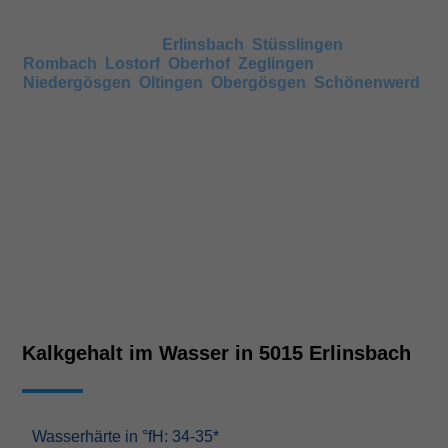
Wenn keine Angaben vorhanden sind, können Sie auch
den Härtegrad in umliegenden Gemeinden anschauen,
wie beispielsweise
Erlinsbach
,
Stüsslingen
,
Rombach
,
Lostorf
,
Oberhof
,
Zeglingen
,
Niedergösgen
,
Oltingen
,
Obergösgen
,
Schönenwerd
.
Nachbarsorte haben meist ähnliche Härtegrade.
Kalkgehalt im Wasser in 5015 Erlinsbach
Wasserhärte in °fH: 34-35*