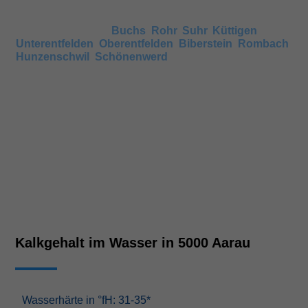
Wenn keine Angaben vorhanden sind, können Sie auch
den Härtegrad in umliegenden Gemeinden anschauen,
wie beispielsweise
Buchs
,
Rohr
,
Suhr
,
Küttigen
,
Unterentfelden
,
Oberentfelden
,
Biberstein
,
Rombach
,
Hunzenschwil
,
Schönenwerd
. Nachbarsorte haben
meist ähnliche Härtegrade.
Kalkgehalt im Wasser in 5000 Aarau
Wasserhärte in °fH: 31-35*