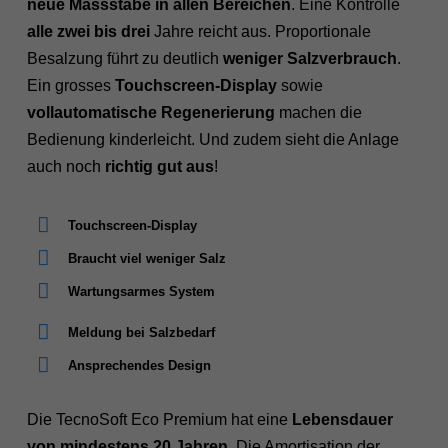
neue Massstäbe in allen Bereichen
. Eine Kontrolle
alle zwei bis drei
Jahre reicht aus. Proportionale
Besalzung führt zu deutlich
weniger Salzverbrauch
.
Ein grosses
Touchscreen-Display
sowie
vollautomatische Regenerierung
machen die
Bedienung kinderleicht. Und zudem sieht die Anlage
auch noch
richtig gut aus
!
Touchscreen-Display
Braucht viel weniger Salz
Wartungsarmes System
Meldung bei Salzbedarf
Ansprechendes Design
Die TecnoSoft Eco Premium hat eine
Lebensdauer
von mindestens 20 Jahren
. Die Amortisation der