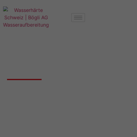
Härtegrad Wasser Aarau AG
Wasserhärte 5000 Aarau
Nachfolgend finden Sie Angaben zur
Wasserhärte in Aarau AG, falls wir bereits
Messungen für diesen Ort haben.