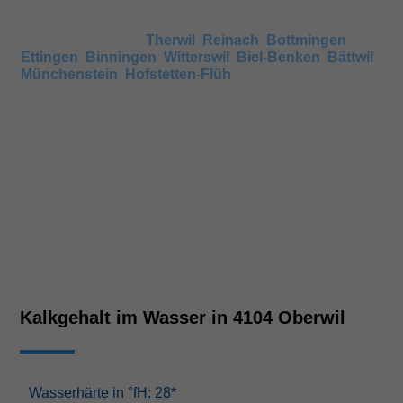
Wenn keine Angaben vorhanden sind, können Sie auch
den Härtegrad in umliegenden Gemeinden anschauen,
wie beispielsweise
Therwil
,
Reinach
,
Bottmingen
,
Ettingen
,
Binningen
,
Witterswil
,
Biel-Benken
,
Bättwil
,
Münchenstein
,
Hofstetten-Flüh
. Nachbarsorte haben
meist ähnliche Härtegrade.
Kalkgehalt im Wasser in 4104 Oberwil
Wasserhärte in °fH: 28*