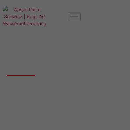
Härtegrad Wasser Oberwil BL
Wasserhärte 4104 Oberwil
Nachfolgend finden Sie Angaben zur
Wasserhärte in Oberwil BL, falls wir bereits
Messungen für diesen Ort haben.