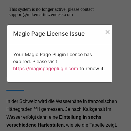
×
Magic Page License Issue
Your Magic Page Plugin licence has
expired. Please visit
https://magicpageplugin.com
to renew it.
Härtegrad-Skala Trinkwasser Schweiz
In der Schweiz wird die Wasserhärte in französischen
Härtegraden °fH gemessen. Je nach Kalkgehalt im
Wasser erfolgt dann eine
Einteilung in sechs
verschiedene Härtestufen
, wie sie die Tabelle zeigt.