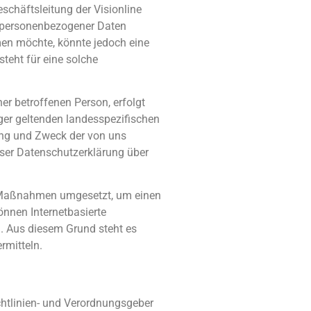
schäftsleitung der Visionline
be personenbezogener Daten
men möchte, könnte jedoch eine
teht für eine solche
r betroffenen Person, erfolgt
ger geltenden landesspezifischen
ang und Zweck der von uns
eser Datenschutzerklärung über
he Maßnahmen umgesetzt, um einen
önnen Internetbasierte
. Aus diesem Grund steht es
rmitteln.
chtlinien- und Verordnungsgeber