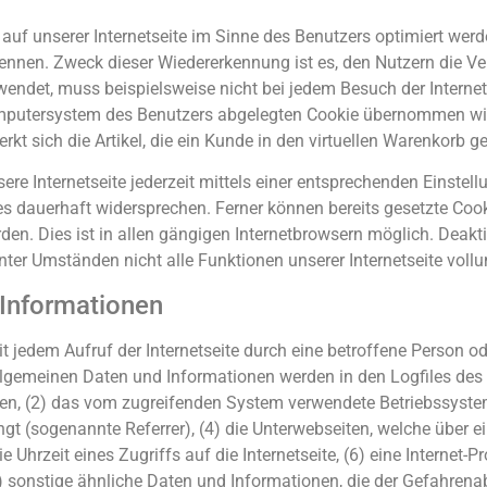
auf unserer Internetseite im Sinne des Benutzers optimiert wer
rkennen. Zweck dieser Wiedererkennung ist es, den Nutzern die V
verwendet, muss beispielsweise nicht bei jedem Besuch der Intern
mputersystem des Benutzers abgelegten Cookie übernommen wird.
 sich die Artikel, die ein Kunde in den virtuellen Warenkorb gel
re Internetseite jederzeit mittels einer entsprechenden Einstel
s dauerhaft widersprechen. Ferner können bereits gesetzte Cooki
. Dies ist in allen gängigen Internetbrowsern möglich. Deaktiv
ter Umständen nicht alle Funktionen unserer Internetseite voll
 Informationen
mit jedem Aufruf der Internetseite durch eine betroffene Person 
lgemeinen Daten und Informationen werden in den Logfiles des S
, (2) das vom zugreifenden System verwendete Betriebssystem, 
ngt (sogenannte Referrer), (4) die Unterwebseiten, welche über 
Uhrzeit eines Zugriffs auf die Internetseite, (6) eine Internet-Pr
8) sonstige ähnliche Daten und Informationen, die der Gefahrena