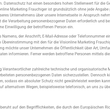
. Datenschutz hat einen besonders hohen Stellenwert für die Ge
sionline Marketing Frauchiger ist grundsätzlich ohne jede Anga
nseres Unternehmens über unsere Internetseite in Anspruch neh
t die Verarbeitung personenbezogener Daten erforderlich und bes
ine Einwilligung der betroffenen Person ein.
 Namens, der Anschrift, E-Mail-Adresse oder Telefonnummer eine
 Übereinstimmung mit den für die Visionline Marketing Frauchi
ng möchte unser Unternehmen die Öffentlichkeit über Art, Umf
ten informieren. Ferner werden betroffene Personen mittels di
tung Verantwortlicher zahlreiche technische und organisatorisc
rarbeiteten personenbezogenen Daten sicherzustellen. Dennoch k
n, sodass ein absoluter Schutz nicht gewährleistet werden kann
f alternativen Wegen, beispielsweise telefonisch, an uns zu übe
beruht auf den Begrifflichkeiten, die durch den Europäischen Ri